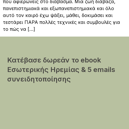
που αφιερώνεις στο διάβασμα. Μια ζωή διάβαζα,
πανεπιστημιακά και εξωπανεπιστημιακά και όλο
αυτό τον καιρό έχω ψάξει, μάθει, δοκιμάσει και
τεστάρει ΠΑΡΑ πολλές τεχνικές και συμβουλές για
το πώς να […]
Κατέβασε δωρεάν το ebook
Εσωτερικής Ηρεμίας & 5 emails
συνειδητοποίησης