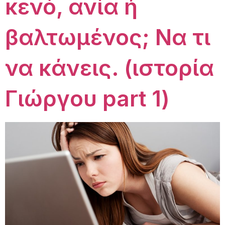
κενό, ανία ή
βαλτωμένος; Να τι
να κάνεις. (ιστορία
Γιώργου part 1)