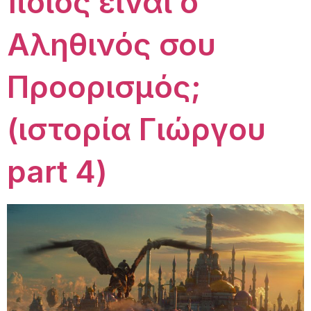
ποιος είναι ο
Αληθινός σου
Προορισμός;
(ιστορία Γιώργου
part 4)