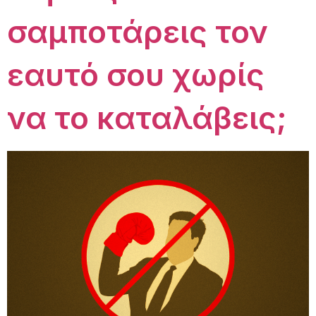
σαμποτάρεις τον
εαυτό σου χωρίς
να το καταλάβεις;