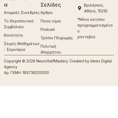
α
Σελίδες
Βριλήσσια,
Αθήνα, 15235
Ατομικές Συνεδρίες
Άρθρα
*Μόνο κατόπιν
Το Θεραπευτικό
Ποιος είμαι
προγραμματισμένο
Συμβόλαιο
Podcast
υ
Κοινότητα
ραντεβού
Τρόποι Πληρωμής
Σειρές Μαθημάτων
Πολιτική
- Σεμινάρια
Απορρήτου
Copyright © 2026 NeuroSelfMastery. Created by
Idees Digital
Agency
Αρ. ΓΕΜΗ: 189738203000